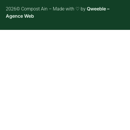
Qweeble –
2026© Compost Ain – Made with ♡ by
Agence Web