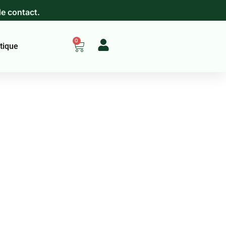
de contact.
0
tique