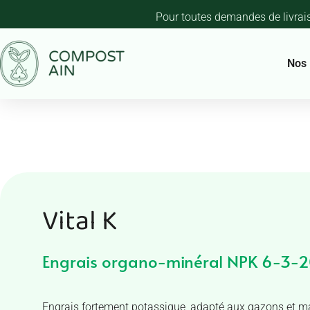
Pour toutes demandes de livrai
Nos 
Vital K
Engrais organo-minéral NPK 6-3-
Engrais fortement potassique, adapté aux gazons et ma