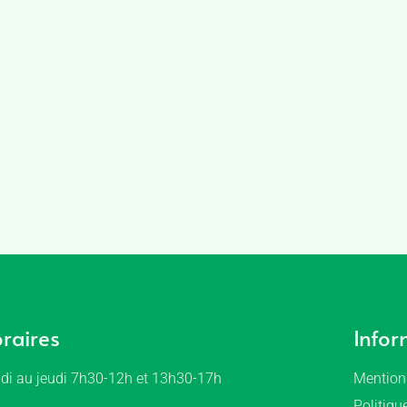
raires
Infor
di au jeudi 7h30-12h et 13h30-17h
Mention
Politiqu