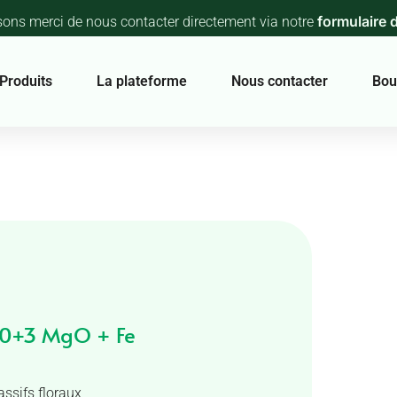
formulaire 
sons merci de nous contacter directement via notre
Produits
La plateforme
Nous contacter
Bou
20+3 MgO + Fe
ssifs floraux