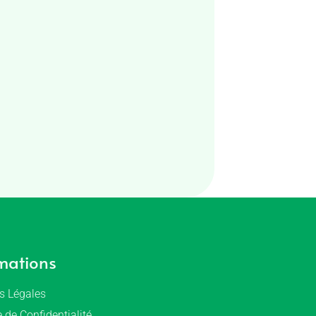
mations
s Légales
e de Confidentialité