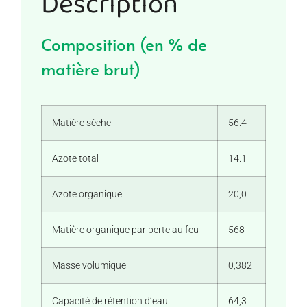
Description
Composition (en % de
matière brut)
Matière sèche
56.4
Azote total
14.1
Azote organique
20,0
Matière organique par perte au feu
568
Masse volumique
0,382
Capacité de rétention d’eau
64,3